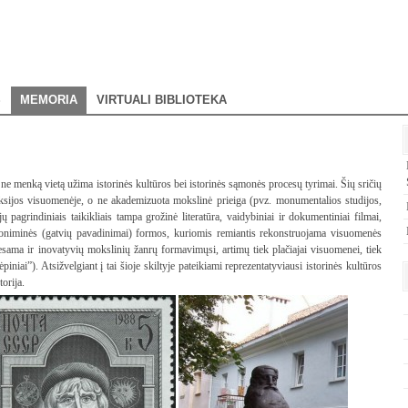
S
MEMORIA
VIRTUALI BIBLIOTEKA
 ne menką vietą užima istorinės kultūros bei istorinės sąmonės procesų tyrimai. Šių sričių
leksijos visuomenėje, o ne akademizuota mokslinė prieiga (pvz. monumentalios studijos,
jų pagrindiniais taikikliais tampa grožinė literatūra, vaidybiniai ir dokumentiniai filmai,
poniminės (gatvių pavadinimai) formos, kuriomis remiantis rekonstruojama visuomenės
 esama ir inovatyvių mokslinių žanrų formavimųsi, artimų tiek plačiajai visuomenei, tiek
iai”). Atsižvelgiant į tai šioje skiltyje pateikiami reprezentatyviausi istorinės kultūros
orija.