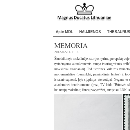
Apie MDL
NAUJIENOS
THESAURU
MEMORIA
2013-02-14 11:06
Šiuolaikinėje mokslinėje istorijos tyrimų perspektyvoje
tyrinėtojams aktualesnėmis tampa istoriografinės ref
moksliniai straipsniai). Tad istorinės kultūros tyrinėto
monumentalios (paminklai, paminklinės lentos) ir to
istorinė sąmonė, joje slypintys stereotipai. Negana to
akademinei bendruomenei (pvz., TV laida “Būtovės slėpin
bei naujų mokslinių žanrų pavyzdžiai, susiję su LDK ist