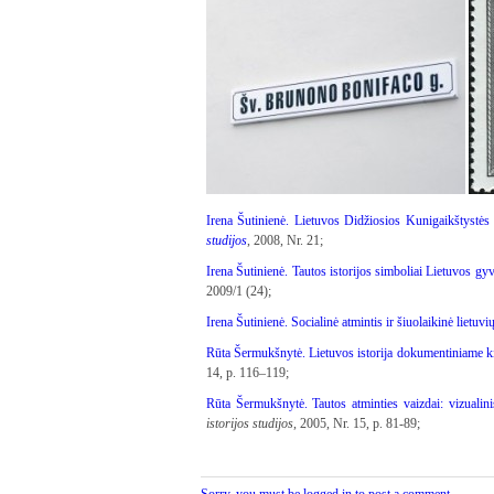
Irena Šutinienė. Lietuvos Didžiosios Kunigaikštystės 
studijos
, 2008, Nr. 21;
Irena Šutinienė. Tautos istorijos simboliai Lietuvos gyve
2009/1 (24);
Irena Šutinienė. Socialinė atmintis ir šiuolaikinė lietuvi
Rūta Šermukšnytė. Lietuvos istorija dokumentiniame ki
14, p. 116–119;
Rūta Šermukšnytė. Tautos atminties vaizdai: vizualin
istorijos studijos
, 2005, Nr. 15, p. 81-89;