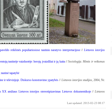
paveldo reikšmės populiariosiose tautinio naratyvo interpretacijose
//
Lietuvos istorijos
ntojų tautinėje vaizduotėje: herojų įvaizdžiai ir jų kaita
//
Sociologija. Mintis ir veiksmas
ų tautinė tapatybė
ne ir televizijoje. Diskurso konstravimo ypatybės
//
Lietuvos istorijos studijos
, 2004, Nr.
is XX amžiaus Lietuvos istorijos stereotipizavimas Lietuvos dokumentikoje
//
Lietuvos
Last updated: 2013-02-23 08:17