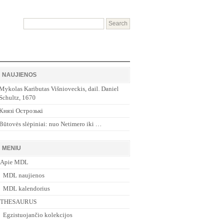
NAUJIENOS
Mykolas Kaributas Višnioveckis, dail. Daniel
Schultz, 1670
Князі Острозькі
Būtovės slėpiniai: nuo Netimero iki …
MENIU
Apie MDL
MDL naujienos
MDL kalendorius
THESAURUS
Egzistuojančio kolekcijos