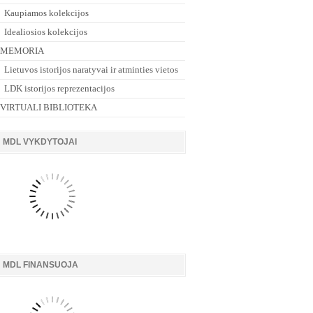
Kaupiamos kolekcijos
Idealiosios kolekcijos
MEMORIA
Lietuvos istorijos naratyvai ir atminties vietos
LDK istorijos reprezentacijos
VIRTUALI BIBLIOTEKA
MDL VYKDYTOJAI
MDL FINANSUOJA